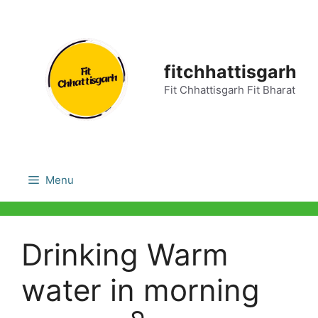
Skip
to
content
fitchhattisgarh
Fit Chhattisgarh Fit Bharat
Menu
Drinking Warm
water in morning