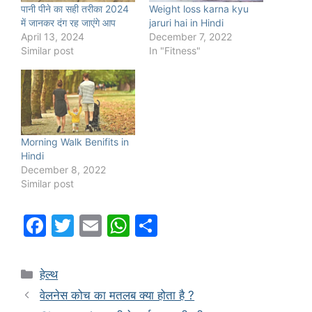
पानी पीने का सही तरीका 2024
Weight loss karna kyu
में जानकर दंग रह जाएंगे आप
jaruri hai in Hindi
April 13, 2024
December 7, 2022
Similar post
In "Fitness"
Morning Walk Benifits in
Hindi
December 8, 2022
Similar post
F
T
E
W
S
a
w
m
h
h
c
itt
ai
at
ar
Categories
हेल्थ
e
er
l
s
e
वेलनेस कोच का मतलब क्या होता है ?