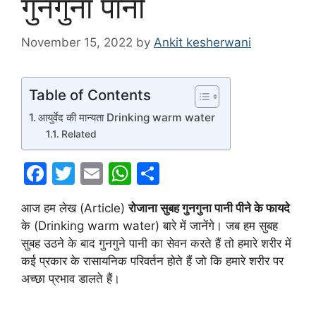
गुनगुना पानी
November 15, 2022
by
Ankit kesherwani
Table of Contents
आयुर्वेद की मान्यता Drinking warm water
Related
F
T
E
W
S
a
w
m
h
h
आज हम लेख (Article)
रोजाना सुबह गुनगुना पानी पीने के फायदे
c
itt
ai
at
ar
के (Drinking warm water) बारे में जानेंगे। जब हम सुबह
e
er
l
s
e
सुबह उठने के बाद गुनगुने पानी का सेवन करते हैं तो हमारे शरीर में
b
A
कई प्रकार के रासायनिक परिवर्तन होते हैं जो कि हमारे शरीर पर
अच्छा प्रभाव डालते हैं।
o
p
o
p