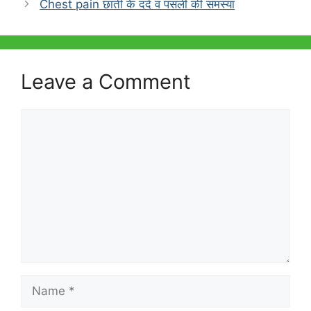
b
A
Chest pain छाती के दर्द व पसली की समस्या
o
p
o
p
k
Leave a Comment
Comment
Name