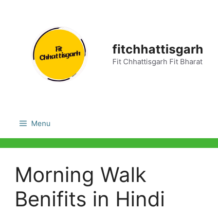
Skip
to
content
fitchhattisgarh
Fit Chhattisgarh Fit Bharat
Menu
Morning Walk
Benifits in Hindi