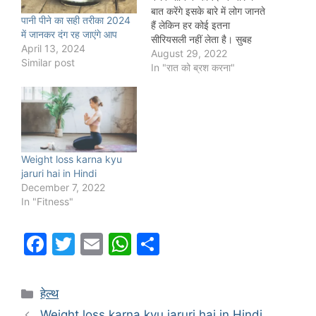
बात करेंगे इसके बारे में लोग जानते
पानी पीने का सही तरीका 2024
हैं लेकिन हर कोई इतना
में जानकर दंग रह जाएंगे आप
सीरियसली नहीं लेता है। सुबह
April 13, 2024
सुबह ब्रश करना लोगों के नेचर में
August 29, 2022
Similar post
है हममें से हर कोई सुबह उठने के
In "रात को ब्रश करना"
तुरंत बादही ब्रश करता है…
Weight loss karna kyu
jaruri hai in Hindi
December 7, 2022
In "Fitness"
F
T
E
W
S
a
w
m
h
h
c
itt
ai
at
ar
Categories
हेल्थ
e
er
l
s
e
Weight loss karna kyu jaruri hai in Hindi