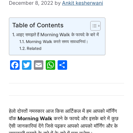
December 8, 2022
by
Ankit kesherwani
Table of Contents
आइए समझते हैं Morning Walk के फायदे के बारे में
Morning Walk करते समय सावधानियां।
Related
F
T
E
W
S
a
w
m
h
h
c
itt
ai
at
ar
e
er
l
s
e
b
A
o
p
हेलो दोस्तों नमस्कार आज किस आर्टिकल में हम आपको मॉर्निंग
वॉक
Morning Walk
करने के फायदे और इसके बारे में कुछ
o
p
ऐसी जानकारियां देंगे जिसे पढ़कर आपको आपको मॉर्निंग और के
k